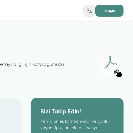
İletişim
taylı bilgi için kataloğumuzu
Bizi Takip Edin!
Yeni ürünler, kampanyalar ve günlük
yaşam ipuçları için bizi sosyal