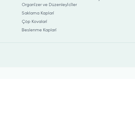
Organi̇zer ve Düzenleyi̇ci̇ler
Saklama Kaplari
Çöp Kovalari
Beslenme Kaplari