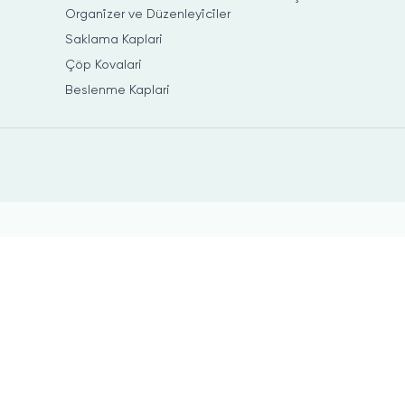
Organi̇zer ve Düzenleyi̇ci̇ler
Saklama Kaplari
Çöp Kovalari
Beslenme Kaplari