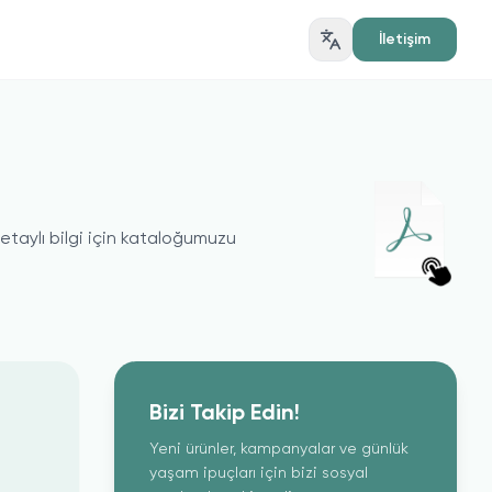
İletişim
taylı bilgi için kataloğumuzu
Bizi Takip Edin!
Yeni ürünler, kampanyalar ve günlük
yaşam ipuçları için bizi sosyal